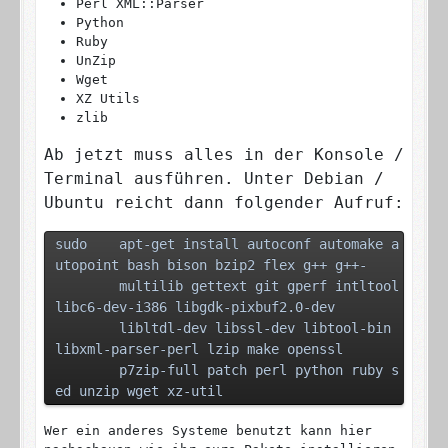
Perl XML::Parser
Python
Ruby
UnZip
Wget
XZ Utils
zlib
Ab jetzt muss alles in der Konsole /
Terminal ausführen. Unter Debian /
Ubuntu reicht dann folgender Aufruf:
sudo	apt-get install autoconf automake a
utopoint bash bison bzip2 flex g++ g++-
	multilib gettext git gperf intltool 
libc6-dev-i386 libgdk-pixbuf2.0-dev
	libltdl-dev libssl-dev libtool-bin 
libxml-parser-perl lzip make openssl 	
        p7zip-full patch perl python ruby s
ed unzip wget xz-util
Wer ein anderes Systeme benutzt kann hier