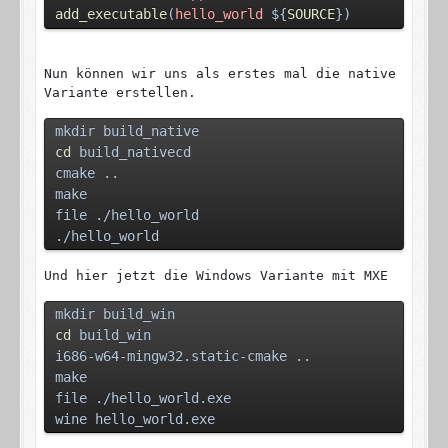
add_executable
(
hello_world
 ${
SOURCE
})
Nun können wir uns als erstes mal die native
Variante erstellen.
mkdir build_native
cd
 build_nativecd 
cmake ..
make
file ./hello_world
./hello_world
Und hier jetzt die Windows Variante mit MXE
mkdir build_win
cd
 build_win
i686-w64-mingw32.static-cmake ..
make
file ./hello_world.exe
wine hello_world.exe