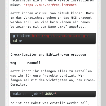
nachschauen wie ihr eure Pakete installieren
müsst.
https://mxe.cc/#requirements
Jetzt können wir MXE von GitHub klonen. Dazu
in das Verzeichnis gehen in das MXE erzeugt
werden soll, es wird beim klonen ein neues
Verzeichnis mit dem Name „mxe“ angelegt.
git clone 
https://github.com/mxe/mxe.git
cd
 mx
Cross-Compiler und Bibliotheken erzeugen
Weg 1 -- Manuell --
Jetzt könnt ihr anfangen alles zu erstellen
was ihr für eure Projekte benötigt. Wir
fangen mal mit dem wichtigsten an, dem Cross-
Compiler.
make cc --jobs=
4
JOBS
=
3
cc ist das Paket was erstellt werden soll,