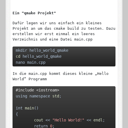
Ein "qmake Projekt"
Dafür legen wir uns einfach ein kleines
Projekt an um das cmake build zu testen. Dazu
erstellen wir erst einmal ein leeres
Verzeichnis und eine Datei main.cpp
mkdir hello_world_qmake
cd
 hello_world_qmake
nano main.cpp
In die main.cpp kommt dieses kleine „Hello
World“ Programm
#include
<iostream>
using namespace 
std
;
int 
main
()
{
cout
 << 
"Hello World!"
 << 
endl
;
return 
0
;