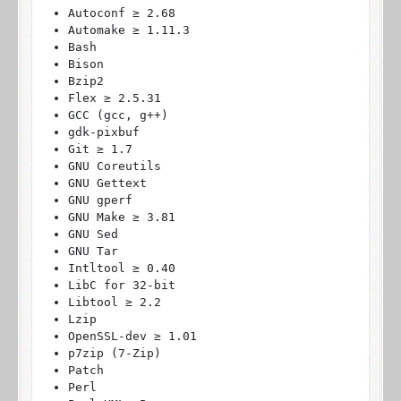
Autoconf ≥ 2.68
Automake ≥ 1.11.3
Bash
Bison
Bzip2
Flex ≥ 2.5.31
GCC (gcc, g++)
gdk-pixbuf
Git ≥ 1.7
GNU Coreutils
GNU Gettext
GNU gperf
GNU Make ≥ 3.81
GNU Sed
GNU Tar
Intltool ≥ 0.40
LibC for 32-bit
Libtool ≥ 2.2
Lzip
OpenSSL-dev ≥ 1.01
p7zip (7-Zip)
Patch
Perl