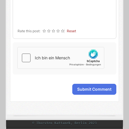
-
-
-
-
-
-
-
-
-
-
Rate this post:
Reset
Submit Comment
© Thorsten Kattanek, Berlin 2023