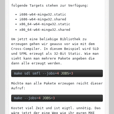
folgende Targets stehen zur Verfügung:
i686-w64-mingw32.static
i686-w64-mingw32.shared
x86_64-w64-mingw32.static
x86_64-w64-mingw32.shared
Um jetzt eine beliebige Bibliothek zu
erzeugen gehen wir geauso vor wie mit dem
Cross-Compiler. In diesem Beispiel wird SLD
und SFML erzeugt als 32-Bit Static. Wie man
sieht kann man mehrere Pakete angeben die
dann alle erzeugt werden.
make sdl smfl --jobs=
4
JOBS
=
3
Möchte man alle Pakete erzeugen reicht dieser
Aufruf:
make --jobs=
4
JOBS
=
3
Kostet viel Zeit und ist eigtl. unnötig. Das
wäre jetzt der eine Weg wie ihr euren MXE