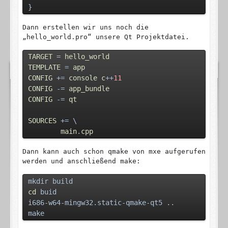
}
Dann erstellen wir uns noch die
„hello_world.pro“ unsere Qt Projektdatei.
TARGET
 = 
hello_world
TEMPLATE
 = 
app
CONFIG
 += 
console
c
++
11
CONFIG
 -= 
app_bundle
CONFIG
 -= 
qt
SOURCES
 += \
main
.
cpp
Dann kann auch schon qmake von mxe aufgerufen
werden und anschließend make:
mkdir build
cd
 buid
i686-w64-mingw32.static-qmake-qt5 ..
make