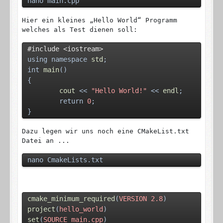
nano main.cpp
Hier ein kleines „Hello World“ Programm
welches als Test dienen soll:
#include
<iostream>
using namespace 
std
;
int 
main
()
{
cout
 << 
"Hello World!"
 << 
endl
;
return 
0
;
}
Dazu legen wir uns noch eine CMakeList.txt
Datei an ...
nano CmakeLists.txt
cmake_minimum_required
(
VERSION
2.8
)
project
(
hello_world
)
set
(
SOURCE
main.cpp
)