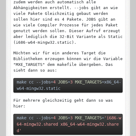
zudem werden auch automatisch alle
Abhängigkeiten erstellt. --jobs gibt an wie
viele Pakete Gleichzeitig gebaut werden
sollen hier sind es 4 Pakete. JOBS gibt an
wie viele Compiler Prozesse für jedes Paket
genutzt werden sollen. Dieser Aufruf erzeugt
aber lediglich die 32-Bit Variante als Static
(i686-w64-mingw32.static).
Möchten wir für ein anderes Target die
Bibliotheken erzeugen können wir die Variable
"MXE_TARGETS" dem makefile übergeben. Das
sieht dann so aus:
make cc --jobs=
4
JOBS
=
3
MXE_TARGETS
=x86_64-
w64-mingw32.static
Für mehrere gleichzeitig geht dann so was
hier:
make cc --jobs=
4
JOBS
=
3
MXE_TARGETS
=
'i686-w
64-mingw32.shared x86_64-w64-mingw32.share
d'