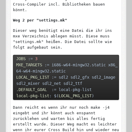
Cross-Compiler incl. Bibliotheken bauen
könnt.
Weg 2 per "settings.mk"
Dieser weg benötigt eine Datei die ihr ins
mxe Verzeichnis ablegen müsst. Diese muss
"settings.mk" heißen. Die Datei sollte wie
folgt aufgebaut sein.
JOBS
 := 
3
MXE_TARGETS
 := i686-w64-mingw32.static x86_
64-w64-mingw32.static
LOCAL_PKG_LIST
 := sdl2 sdl2_gfx sdl2_image 
sdl2_mixer sdl2_net sdl2_ttf
.DEFAULT_GOAL
  := local-pkg-list
local-pkg-list
: $(
LOCAL_PKG_LIST
)
Dann reicht es wenn ihr nur noch make -j4
eingebt und ihr könnt auch enspannt
zurücklehen und warten bis alles fertig
erstellt wurde. Dieser Weg macht es leichter
wenn ihr eurer Cross Build hin und wieder neu