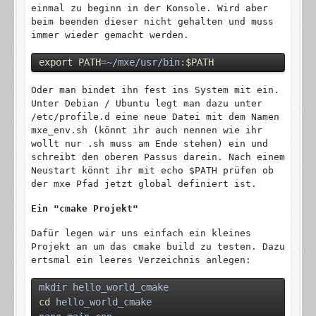
einmal zu beginn in der Konsole. Wird aber
beim beenden dieser nicht gehalten und muss
immer wieder gemacht werden.
export
PATH
=~/mxe/usr/bin:
$PATH
Oder man bindet ihn fest ins System mit ein.
Unter Debian / Ubuntu legt man dazu unter
/etc/profile.d eine neue Datei mit dem Namen
mxe_env.sh (könnt ihr auch nennen wie ihr
wollt nur .sh muss am Ende stehen) ein und
schreibt den oberen Passus darein. Nach einem
Neustart könnt ihr mit echo $PATH prüfen ob
der mxe Pfad jetzt global definiert ist.
Ein "cmake Projekt"
Dafür legen wir uns einfach ein kleines
Projekt an um das cmake build zu testen. Dazu
ertsmal ein leeres Verzeichnis anlegen:
mkdir hello_world_cmake
cd
 hello_world_cmake