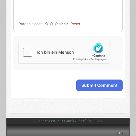
-
-
-
-
-
-
Rate this post:
Reset
Submit Comment
© Thorsten Kattanek, Berlin 2023
↑↑↑